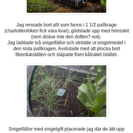
Jag rensade bort allt som fanns i 1 1/2 pallkrage
(charlottenlöken fick vara kvar), gödslade upp med hönsskit
(vem älskar inte den doften? not).
Jag laddade två snigelfällor och strödde ut snigelmedel i
den sista pallkragen. Avslutade med att plocka bort
fiberdukstälten och släpade fram kålnätet istället.
Snigelfällor med snigelgift placerade jag där de ätit upp